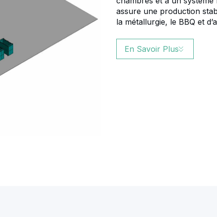
chambres et à un système f
assure une production sta
la métallurgie, le BBQ et d’
En Savoir Plus