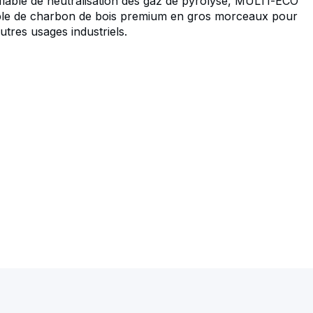
iable de neutralisation des gaz de pyrolyse, MULTI-ECO
ble de charbon de bois premium en gros morceaux pour
autres usages industriels.