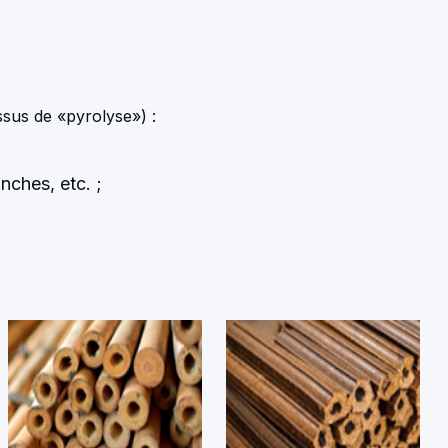
essus de «pyrolyse»
) :
nches, etc. ;