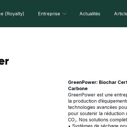
e (Royalty)
Entreprise
Actualités
Articl
er
GreenPower: Biochar Certi
Carbone
GreenPower est une entrepr
la production d’équipemen
technologies avancées pour
pour soutenir la réduction 
CO₂. Nos solutions complèt
• Systèmes de séchage pou