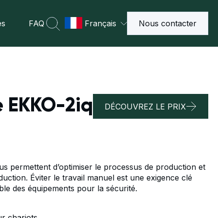
es
FAQ
Français
Nous contacter
se EKKO-2iq
DÉCOUVREZ LE PRIX
us permettent d’optimiser le processus de production et
duction. Éviter le travail manuel est une exigence clé
le des équipements pour la sécurité.
r chariots