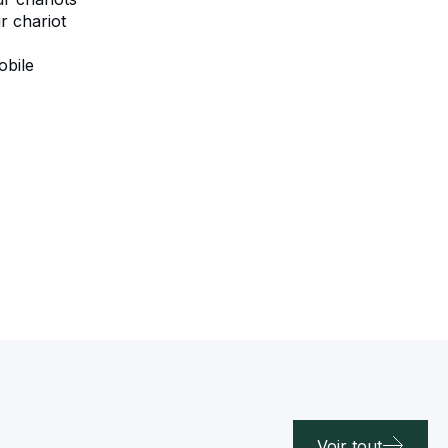
r chariot
obile
Voir tout