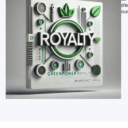
d’é
ouv