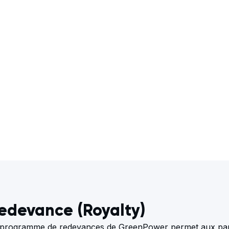
edevance (Royalty)
 programme de redevances de GreenPower permet aux parte