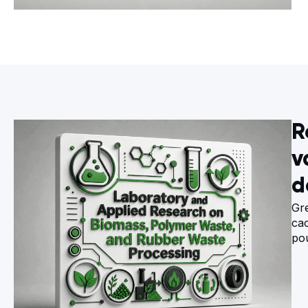
R
v
d
Gre
ca
pou