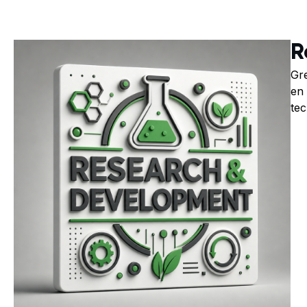
R
Gre
en 
tec