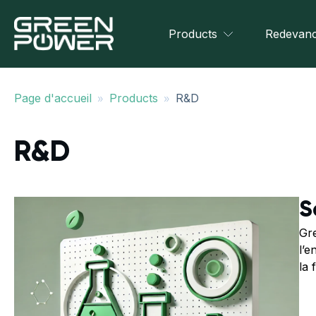
Products
Redevanc
»
»
Page d'accueil
Products
R&D
R&D
S
Gre
l’e
la 