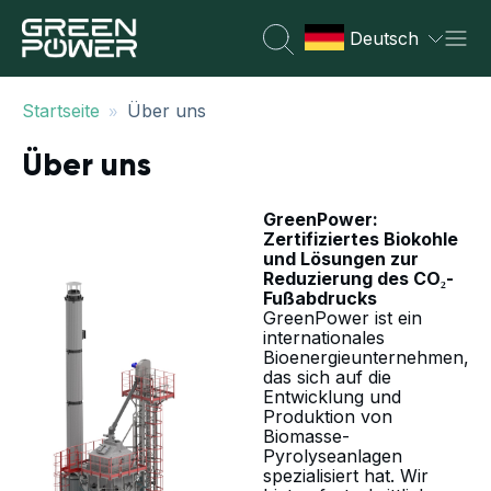
Deutsch
»
Startseite
Über uns
Über uns
GreenPower:
Zertifiziertes Biokohle
und Lösungen zur
Reduzierung des CO₂-
Fußabdrucks
GreenPower ist ein
internationales
Bioenergieunternehmen,
das sich auf die
Entwicklung und
Produktion von
Biomasse-
Pyrolyseanlagen
spezialisiert hat. Wir