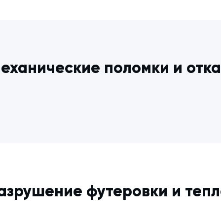
еханические поломки и отк
азрушение футеровки и теп