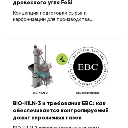
древесного угля FeSi
Концепция подготовки сырья и
карбонизации для производства
металлургического древесного угля для
FeSi 1. Механическая прочность
металлургического древесного угля и
важность минимизации мелкой фракции
Для производства FeSi важен размер
фракции древесного угля, однако
ключевым техническим параметром
является механическая прочность угля и
его способность выдерживать
транспортировку, хранение, перемещение,
дозирование и загрузку в электродуговую
установку без чрезмерного разрушения
BIO‑KILN‑3 и требования EBC: как
обеспечивается контролируемый
дожиг пиролизных газов