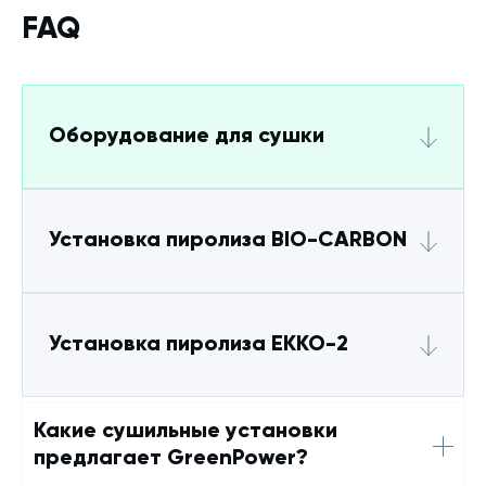
увеличивает затраты на рабочую силу и
FAQ
приводит к вариативности качества
продукции. Непрерывное производство
меняет экономическую модель. BIO-KILN,
разработанный компанией GREENPOWER,
работает 24/7 без технологических
Оборудование для сушки
остановок. Процесс карбонизации
Установка пиролиза BIO-CARBON
Установка пиролиза ЕККО-2
Какие сушильные установки
предлагает GreenPower?