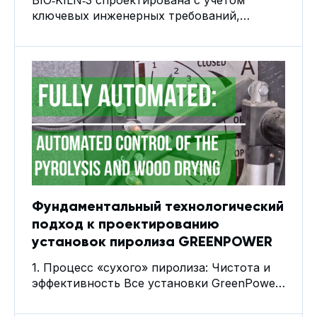
BIO‑KILN‑3 спроектирована с учетом
ключевых инженерных требований,
применяемых в стандарте EBC к
пиролизным установкам по обращению с
пиролизными газами и контролю режимов:
1) Принцип обращения с пиролизными
газами В BIO‑KILN‑3 реализована схема,
при которой пиролизные газы не
выбрасываются в атмосферу без
обработки: все парогазы направляются в
зону высокотемпературного
двухступенчатого дожига. В результате
формируется теплоноситель для
Фундаментальный технологический
подход к проектированию
установок пиролиза GREENPOWER
1. Процесс «сухого» пиролиза: Чистота и
эффективность Все установки GreenPower
реализуют технологию сухого пиролиза,
которая исключает образование жидких