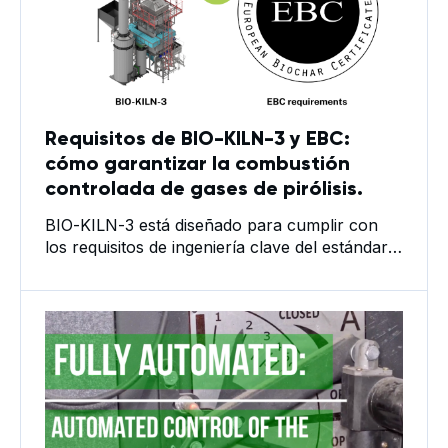
Requisitos de BIO-KILN-3 y EBC:
cómo garantizar la combustión
controlada de gases de pirólisis.
BIO-KILN-3 está diseñado para cumplir con
los requisitos de ingeniería clave del estándar
EBC para plantas de pirólisis en lo que
respecta al manejo de gases de pirólisis y el
control de los siguientes modos: 1) Principio de
manejo de gases de pirólisis El BIO-KILN-3
utiliza un diseño que impide la liberación de
gases de