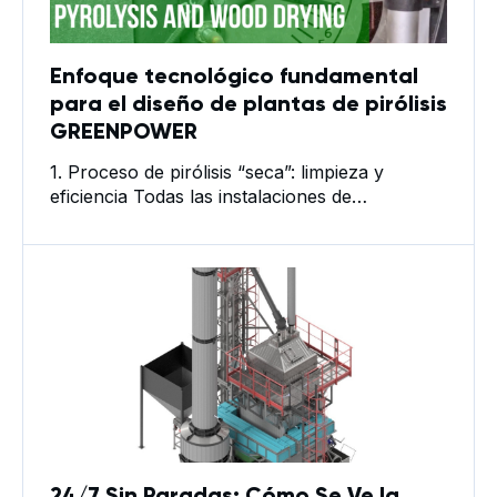
Enfoque tecnológico fundamental
para el diseño de plantas de pirólisis
GREENPOWER
1. Proceso de pirólisis “seca”: limpieza y
eficiencia Todas las instalaciones de
GREENPOWER implementan la tecnología de
pirólisis seca, que elimina la formación de
fracciones líquidas (como alquitrán de madera
y líquidos de pirólisis) como residuos del
proceso. Todo el gas de pirólisis se dirige a la
cámara de combustión o a los canales de