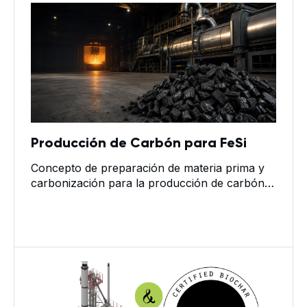
Producción de Carbón para FeSi
Concepto de preparación de materia prima y
carbonización para la producción de carbón
vegetal metalúrgico para FeSi 1. Resistencia
mecánica del carbón vegetal metalúrgico y la
importancia de minimizar los finos Para la
producción de FeSi, el tamaño de la fracción
de carbón vegetal es importante; sin embargo,
el parámetro técnico clave es la resistencia