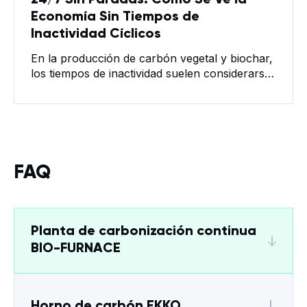
24/7 Sin Paradas: Cómo Se Ve la
Economía Sin Tiempos de
Inactividad Cíclicos
En la producción de carbón vegetal y biochar,
los tiempos de inactividad suelen considerarse
inevitables. Los sistemas por lotes requieren
enfriamiento, descarga, recalentamiento e
intervención del operador entre ciclos. Cada
parada reduce la producción efectiva,
incrementa los costos laborales y genera
variabilidad en la calidad del producto. La
FAQ
producción continua cambia el modelo
económico. BIO-KILN,
Planta de carbonización continua
BIO-FURNACE
Horno de carbón EKKO