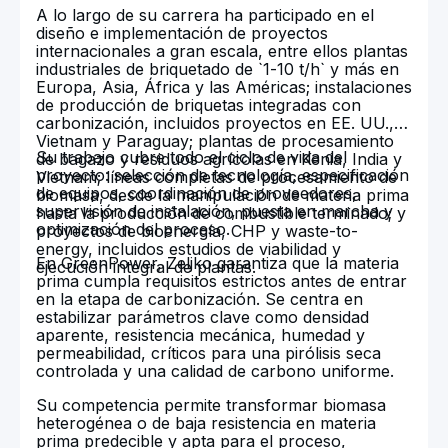
A lo largo de su carrera ha participado en el
diseño e implementación de proyectos
internacionales a gran escala, entre ellos plantas
industriales de briquetado de `1-10 t/h` y más en
Europa, Asia, África y las Américas; instalaciones
de producción de briquetas integradas con
carbonización, incluidos proyectos en EE. UU.,
Vietnam y Paraguay; plantas de procesamiento
Su trabajo cubre todo el ciclo de vida del
de bagazo y residuos agrícolas en Kenia, India y
proyecto: selección de tecnología, especificación
Vietnam; líneas completas de procesamiento de
de equipos, coordinación de proveedores,
biomasa, desde la manipulación de materia prima
supervisión de instalación, puesta en marcha y
hasta la producción de combustible terminado; y
optimización del proceso.
proyectos de bioenergía, CHP y waste-to-
energy, incluidos estudios de viabilidad y
En GreenPower, Zeljko garantiza que la materia
ejecución integral de plantas.
prima cumpla requisitos estrictos antes de entrar
en la etapa de carbonización. Se centra en
estabilizar parámetros clave como densidad
aparente, resistencia mecánica, humedad y
permeabilidad, críticos para una pirólisis seca
controlada y una calidad de carbono uniforme.
Su competencia permite transformar biomasa
heterogénea o de baja resistencia en materia
prima predecible y apta para el proceso,