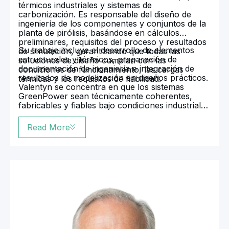
térmicos industriales y sistemas de
carbonización. Es responsable del diseño de
ingeniería de los componentes y conjuntos de la
planta de pirólisis, basándose en cálculos
preliminares, requisitos del proceso y resultados
Su trabajo incluye el desarrollo de elementos
de simulación, garantizando que todas las
estructurales y térmicos, preparación de
soluciones de diseño cumplan con las
documentación de ingeniería e integración de
condiciones de funcionamiento, las cargas
resultados de modelización en diseños prácticos.
térmicas y los requisitos de fiabilidad.
Valentyn se concentra en que los sistemas
GreenPower sean técnicamente coherentes,
fabricables y fiables bajo condiciones industriales
reales, vinculando eficazmente los cálculos de
ingeniería con los equipos implementados.
Read More