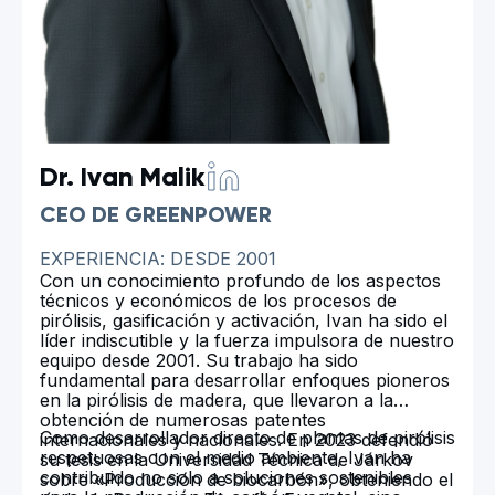
Dr. Ivan Malik
CEO DE GREENPOWER
EXPERIENCIA: DESDE 2001
Con un conocimiento profundo de los aspectos
técnicos y económicos de los procesos de
pirólisis, gasificación y activación, Ivan ha sido el
líder indiscutible y la fuerza impulsora de nuestro
equipo desde 2001. Su trabajo ha sido
fundamental para desarrollar enfoques pioneros
en la pirólisis de madera, que llevaron a la
obtención de numerosas patentes
Como desarrollador directo de plantas de pirólisis
internacionales y nacionales. En 2023 defendió
respetuosas con el medio ambiente, Ivan ha
su tesis en la Universidad Técnica de Járkov
contribuido no solo a soluciones sostenibles
sobre «Producción de biocarbón», obteniendo el