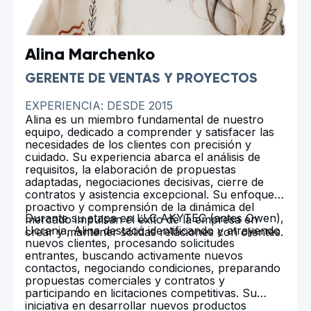
Alina Marchenko
GERENTE DE VENTAS Y PROYECTOS
EXPERIENCIA: DESDE 2015
Alina es un miembro fundamental de nuestro
equipo, dedicado a comprender y satisfacer las
necesidades de los clientes con precisión y
cuidado. Su experiencia abarca el análisis de
requisitos, la elaboración de propuestas
adaptadas, negociaciones decisivas, cierre de
contratos y asistencia excepcional. Su enfoque
proactivo y comprensión de la dinámica del
Durante su etapa en LLC AKYTEC (antes Owen),
mercado impulsan el éxito de la empresa en
Ucrania, Alina destacó identificando y atrayendo
crear y mantener sólidas relaciones con clientes.
nuevos clientes, procesando solicitudes
entrantes, buscando activamente nuevos
contactos, negociando condiciones, preparando
propuestas comerciales y contratos y
participando en licitaciones competitivas. Su
iniciativa en desarrollar nuevos productos