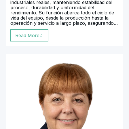
industriales reales, manteniendo estabilidad del
proceso, durabilidad y uniformidad del
rendimiento. Su función abarca todo el ciclo de
vida del equipo, desde la producción hasta la
operación y servicio a largo plazo, asegurando
la aplicación práctica efectiva de las soluciones
de ingeniería.
Read More