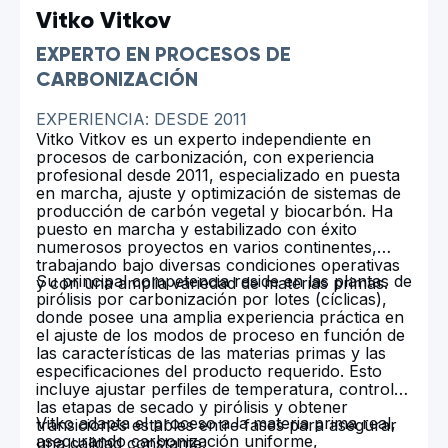
Vitko Vitkov
EXPERTO EN PROCESOS DE
CARBONIZACIÓN
EXPERIENCIA: DESDE 2011
Vitko Vitkov es un experto independiente en
procesos de carbonización, con experiencia
profesional desde 2011, especializado en puesta
en marcha, ajuste y optimización de sistemas de
producción de carbón vegetal y biocarbón. Ha
puesto en marcha y estabilizado con éxito
numerosos proyectos en varios continentes,
trabajando bajo diversas condiciones operativas
Su principal competencia reside en las plantas de
y con una amplia variedad de materias primas.
pirólisis por carbonización por lotes (cíclicas),
donde posee una amplia experiencia práctica en
el ajuste de los modos de proceso en función de
las características de las materias primas y las
especificaciones del producto requerido. Esto
incluye ajustar perfiles de temperatura, controlar
las etapas de secado y pirólisis y obtener
Vitko adapta el proceso a la materia prima real,
transiciones estables entre fases para asegurar
asegurando carbonización uniforme,
una calidad constante.