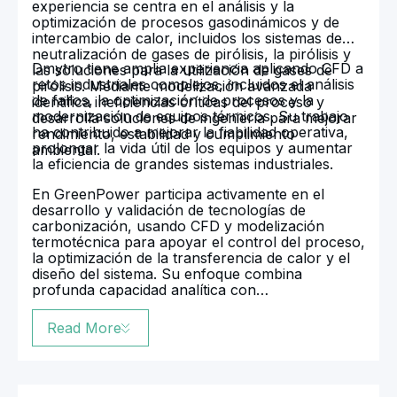
experiencia se centra en el análisis y la
optimización de procesos gasodinámicos y de
intercambio de calor, incluidos los sistemas de
neutralización de gases de pirólisis, la pirólisis y
Dmytro tiene amplia experiencia aplicando CFD a
las soluciones para la utilización de gases de
retos industriales complejos, incluidos el análisis
pirólisis. Mediante modelización avanzada
de fallos, la optimización de procesos y la
identifica ineficiencias críticas del proceso y
modernización de equipos térmicos. Su trabajo
desarrolla soluciones de ingeniería para mejorar
ha contribuido a mejorar la fiabilidad operativa,
rendimiento, estabilidad y cumplimiento
prolongar la vida útil de los equipos y aumentar
ambiental.
la eficiencia de grandes sistemas industriales.
En GreenPower participa activamente en el
desarrollo y validación de tecnologías de
carbonización, usando CFD y modelización
termotécnica para apoyar el control del proceso,
la optimización de la transferencia de calor y el
diseño del sistema. Su enfoque combina
profunda capacidad analítica con
implementación práctica de ingeniería y
desempeña un papel clave en el desarrollo de
Read More
sistemas de carbonización eficientes,
controlados y ambientalmente conformes.