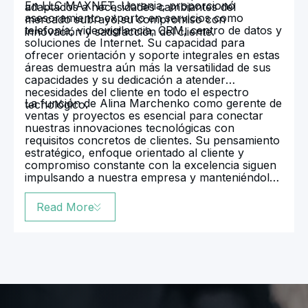
En LLC MAXNET, Ucrania, proporcionó
adaptados a necesidades cambiantes del
asesoramiento experto en servicios como
mercado subrayó su compromiso con
telefonía, videovigilancia, CRM, centro de datos y
innovación y satisfacción del cliente.
soluciones de Internet. Su capacidad para
ofrecer orientación y soporte integrales en estas
áreas demuestra aún más la versatilidad de sus
capacidades y su dedicación a atender
necesidades del cliente en todo el espectro
La función de Alina Marchenko como gerente de
tecnológico.
ventas y proyectos es esencial para conectar
nuestras innovaciones tecnológicas con
requisitos concretos de clientes. Su pensamiento
estratégico, enfoque orientado al cliente y
compromiso constante con la excelencia siguen
impulsando a nuestra empresa y manteniéndola
a la vanguardia del sector.
Read More