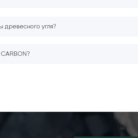
ы древесного угля?
O-CARBON?