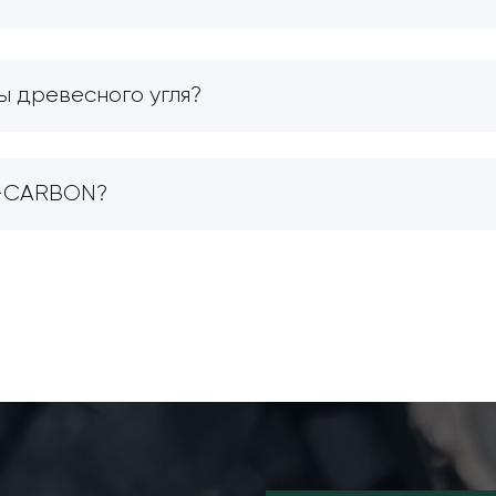
ы древесного угля?
O-CARBON?