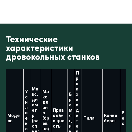
Технические
характеристики
дровокольных станков
П
р
о
Ма
и
У
Ма
кс.
В
з
с
кс.
ди
р
в
и
дл
ам
е
о
л
ин
ет
Прив
м
д
и
а
В
Моде
р
од/м
я
и
Конве
е
(бр
Пила
е
ль
(ра
ощно
ц
т
йеры
к
ев
с
сп
сть
и
е
о
но/
ил/
к
л