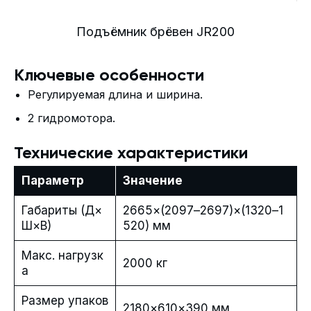
Подъёмник брёвен JR200
Ключевые особенности
Регулируемая длина и ширина.
2 гидромотора.
Технические характеристики
Параметр
Значение
Габариты (Д×
2665×(2097–2697)×(1320–1
Ш×В)
520) мм
Макс. нагрузк
2000 кг
а
Размер упаков
2180×610×390 мм