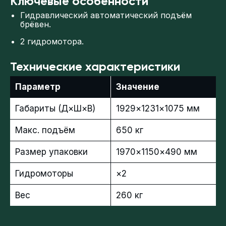
Ключевые особенности
Гидравлический автоматический подъём
брёвен.
2 гидромотора.
Технические характеристики
Параметр
Значение
Габариты (Д×Ш×В)
1929×1231×1075 мм
Макс. подъём
650 кг
Размер упаковки
1970×1150×490 мм
Гидромоторы
×2
Вес
260 кг