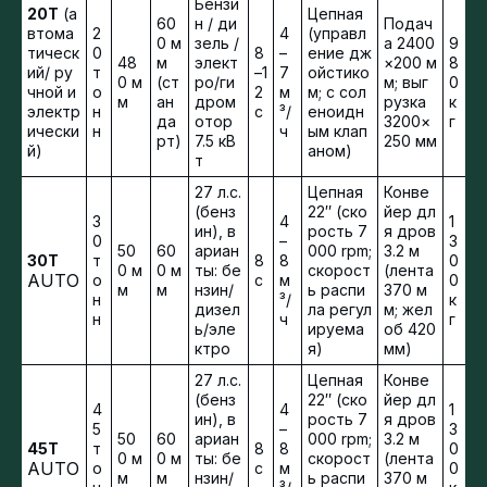
Бензи
20T
(а
Цепная
60
н / ди
Подач
втома
2
4
(управл
0 м
зель /
а 2400
9
тическ
0
8
–
ение дж
48
м
элект
×200 м
8
ий/ ру
т
–1
7
ойстико
0 м
(ст
ро/ги
м; выг
0
чной и
о
2
м
м; с сол
м
ан
дром
рузка
к
электр
н
с
³/
еноидн
да
отор
3200×
г
ически
н
ч
ым клап
рт)
7.5 кВ
250 мм
й)
аном)
т
27 л.с.
Цепная
Конве
(бенз
22″ (ско
йер дл
3
4
1
ин), в
рость 7
я дров
0
–
3
50
60
ариан
000 rpm;
3.2 м
30T
т
8
8
0
0 м
0 м
ты: бе
скорост
(лента
AUTO
о
с
м
0
м
м
нзин/
ь распи
370 м
н
³/
к
дизел
ла регул
м; жел
н
ч
г
ь/эле
ируема
об 420
ктро
я)
мм)
27 л.с.
Цепная
Конве
(бенз
22″ (ско
йер дл
4
4
1
ин), в
рость 7
я дров
5
–
3
50
60
ариан
000 rpm;
3.2 м
45T
т
8
8
0
0 м
0 м
ты: бе
скорост
(лента
AUTO
о
с
м
0
м
м
нзин/
ь распи
370 м