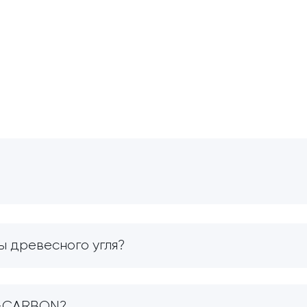
ы древесного угля?
O-CARBON?